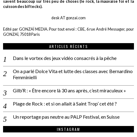
savent beaucoup sur très peu de choses (le rock, la mauvaise foi et la
cuisson des biftecks).
desk AT gonzai.com
Edité par GONZAÏ MEDIA. Pour tout envoi : CBE, 6 rue André Messager, pour
GONZAÏ, 75018 Paris
ARTICLES RÉCENTS
Dans le vortex des jeux vidéo consacrés à la pêche
On a parlé Dolce Vita et lutte des classes avec Bernardino
Femminielli
Gilb’R : « Être encore là 30 ans après, c’est miraculeux »
Plage de Rock : et si on allait à Saint Trop’ cet été ?
Un reportage pas neutre au PALP Festival, en Suisse
INSTAGRAM