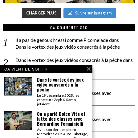
CHARGER PLUS
Suivre sur Instagram
CA COMMENTE SEC
il a pas de genoux Messi comme P comelade
dans
Dans le vortex des jeux vidéo consacrés à la pêche
Dans le vortex des jeux vidéos consacrés à la pêche
dans
PACÔME THIELLEMENT
CA VIENT DE SORTIR
La séance d’Hip Gnose
Dans le vortex des jeux
vidéo consacrés à la
La Patrie
dans
pêche
On a parlé Dolce Vita et lutte des classes avec
Le 19 décembre 2025, les
Bernardino Femminielli
créateurs Zeph & Ramo
jetaient
carte noire negra à l'o tiede
dans
On a parlé Dolce Vita et
lutte des classes avec
On a parlé Dolce Vita et lutte des classes avec
Bernardino Femminielli
Bernardino Femminielli
Avec son dernier album
Mémoires d’un Auto-Sabotage,