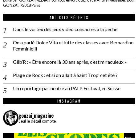
Edité par GONZAÏ MEDIA. Pour tout envoi : CBE, 6 rue André Messager, pour
GONZAÏ, 75018 Paris
ARTICLES RÉCENTS
Dans le vortex des jeux vidéo consacrés à la pêche
On a parlé Dolce Vita et lutte des classes avec Bernardino
Femminielli
Gilb’R : « Être encore là 30 ans après, c’est miraculeux »
Plage de Rock : et si on allait à Saint Trop’ cet été ?
Un reportage pas neutre au PALP Festival, en Suisse
INSTAGRAM
gonzai_magazine
Seul le détail compte.