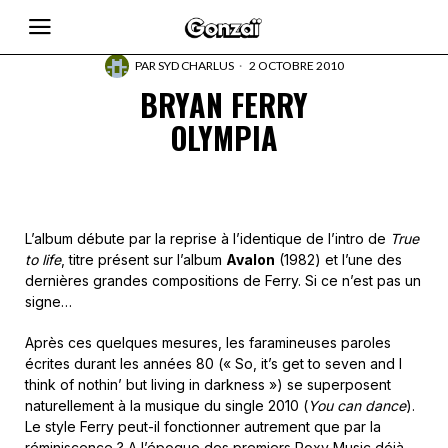
PAR
SYD CHARLUS
2 OCTOBRE 2010
BRYAN FERRY
OLYMPIA
L’album débute par la reprise à l’identique de l’intro de
True
to life
, titre présent sur l’album
Avalon
(1982) et l’une des
dernières grandes compositions de Ferry. Si ce n’est pas un
signe…
Après ces quelques mesures, les faramineuses paroles
écrites durant les années 80 (« So, it’s get to seven and I
think of nothin’ but living in darkness ») se superposent
naturellement à la musique du single 2010 (
You can dance
).
Le style Ferry peut-il fonctionner autrement que par la
réminiscence ? A l’époque des premiers Roxy Music déjà,