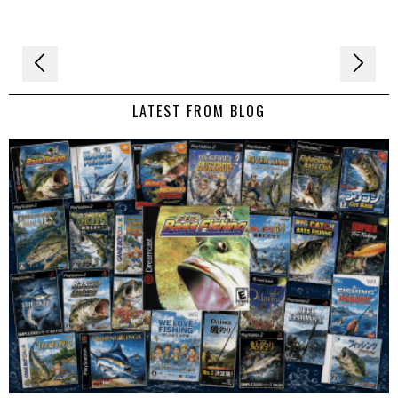
Navigation
de
LATEST FROM BLOG
l’article