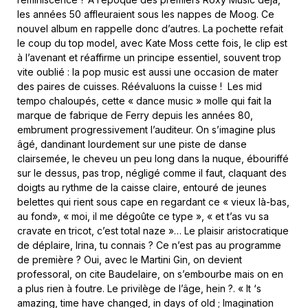
les années 50 affleuraient sous les nappes de Moog. Ce
nouvel album en rappelle donc d’autres. La pochette refait
le coup du top model, avec Kate Moss cette fois, le clip est
à l’avenant et réaffirme un principe essentiel, souvent trop
vite oublié : la pop music est aussi une occasion de mater
des paires de cuisses. Réévaluons la cuisse ! Les mid
tempo chaloupés, cette « dance music » molle qui fait la
marque de fabrique de Ferry depuis les années 80,
embrument progressivement l’auditeur. On s’imagine plus
âgé, dandinant lourdement sur une piste de danse
clairsemée, le cheveu un peu long dans la nuque, ébouriffé
sur le dessus, pas trop, négligé comme il faut, claquant des
doigts au rythme de la caisse claire, entouré de jeunes
belettes qui rient sous cape en regardant ce « vieux là-bas,
au fond», « moi, il me dégoûte ce type », « et t’as vu sa
cravate en tricot, c’est total naze »… Le plaisir aristocratique
de déplaire, Irina, tu connais ? Ce n’est pas au programme
de première ? Oui, avec le Martini Gin, on devient
professoral, on cite Baudelaire, on s’embourbe mais on en
a plus rien à foutre. Le privilège de l’âge, hein ?. « It ‘s
amazing, time have changed, in days of old ; Imagination