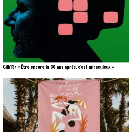
Gilb’R : « Être encore là 30 ans après, c’est miraculeux »