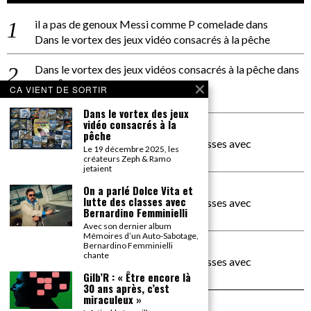
il a pas de genoux Messi comme P comelade
dans
Dans le vortex des jeux vidéo consacrés à la pêche
Dans le vortex des jeux vidéos consacrés à la pêche
dans
PACÔME THIELLEMENT
CA VIENT DE SORTIR
La séance d’Hip Gnose
Dans le vortex des jeux
vidéo consacrés à la
La Patrie
dans
pêche
On a parlé Dolce Vita et lutte des classes avec
Le 19 décembre 2025, les
Bernardino Femminielli
créateurs Zeph & Ramo
jetaient
carte noire negra à l'o tiede
dans
On a parlé Dolce Vita et
lutte des classes avec
On a parlé Dolce Vita et lutte des classes avec
Bernardino Femminielli
Bernardino Femminielli
Avec son dernier album
Mémoires d’un Auto-Sabotage,
moise et son mascaré
dans
Bernardino Femminielli
chante
On a parlé Dolce Vita et lutte des classes avec
Bernardino Femminielli
Gilb’R : « Être encore là
30 ans après, c’est
miraculeux »