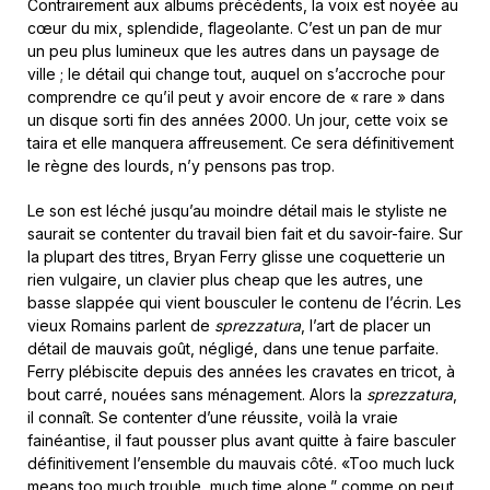
Contrairement aux albums précédents, la voix est noyée au
cœur du mix, splendide, flageolante. C’est un pan de mur
un peu plus lumineux que les autres dans un paysage de
ville ; le détail qui change tout, auquel on s’accroche pour
comprendre ce qu’il peut y avoir encore de « rare » dans
un disque sorti fin des années 2000. Un jour, cette voix se
taira et elle manquera affreusement. Ce sera définitivement
le règne des lourds, n’y pensons pas trop.
Le son est léché jusqu’au moindre détail mais le styliste ne
saurait se contenter du travail bien fait et du savoir-faire. Sur
la plupart des titres, Bryan Ferry glisse une coquetterie un
rien vulgaire, un clavier plus cheap que les autres, une
basse slappée qui vient bousculer le contenu de l’écrin. Les
vieux Romains parlent de
sprezzatura
, l’art de placer un
détail de mauvais goût, négligé, dans une tenue parfaite.
Ferry plébiscite depuis des années les cravates en tricot, à
bout carré, nouées sans ménagement. Alors la
sprezzatura
,
il connaît. Se contenter d’une réussite, voilà la vraie
fainéantise, il faut pousser plus avant quitte à faire basculer
définitivement l’ensemble du mauvais côté. «Too much luck
means too much trouble, much time alone,” comme on peut