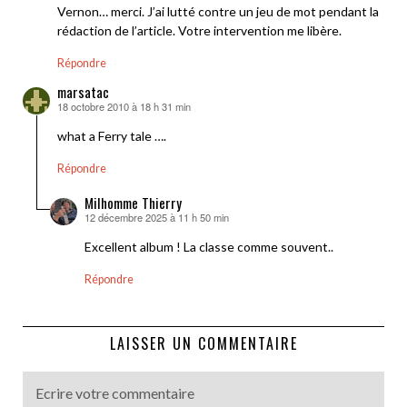
Vernon… merci. J’ai lutté contre un jeu de mot pendant la
rédaction de l’article. Votre intervention me libère.
Répondre
marsatac
18 octobre 2010 à 18 h 31 min
dit :
what a Ferry tale ….
Répondre
Milhomme Thierry
12 décembre 2025 à 11 h 50 min
dit :
Excellent album ! La classe comme souvent..
Répondre
LAISSER UN COMMENTAIRE