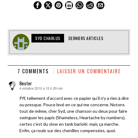
SYD CHARLUS
DERNIERS ARTICLES
7 COMMENTS
LAISSER UN COMMENTAIRE
Bester
4 octobre 2010 à 15 h 29 min
dit :
Pff, tellement d’accord avec ce papier qu’il n’y a rien à dire
ou presque. Pouce levé en ce qui me concerne. Notons
tout de même, cher Syd, une chanson ou deux pour faire
swinguer les papis (Shameless, Heartache by numbers),
certes c’est du slow en tank bariolé: mais ça marche.
Enfin, ça roule sur des chenilles compensées, quoi.