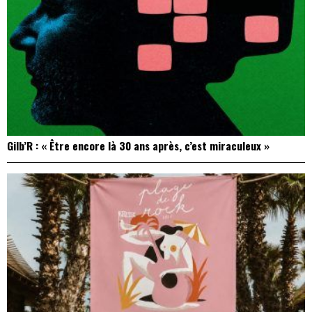
Gilb’R : « Être encore là 30 ans après, c’est miraculeux »