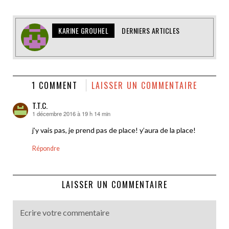
KARINE GROUHEL
DERNIERS ARTICLES
1 COMMENT
LAISSER UN COMMENTAIRE
T.T.C.
1 décembre 2016 à 19 h 14 min
dit :
j’y vais pas, je prend pas de place! y’aura de la place!
Répondre
LAISSER UN COMMENTAIRE