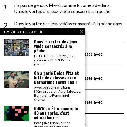
il a pas de genoux Messi comme P comelade
dans
Dans le vortex des jeux vidéo consacrés à la pêche
Dans le vortex des jeux vidéos consacrés à la pêche
dans
PACÔME THIELLEMENT
CA VIENT DE SORTIR
La séance d’Hip Gnose
Dans le vortex des jeux
vidéo consacrés à la
La Patrie
dans
pêche
On a parlé Dolce Vita et lutte des classes avec
Le 19 décembre 2025, les
Bernardino Femminielli
créateurs Zeph & Ramo
jetaient
carte noire negra à l'o tiede
dans
On a parlé Dolce Vita et
lutte des classes avec
On a parlé Dolce Vita et lutte des classes avec
Bernardino Femminielli
Bernardino Femminielli
Avec son dernier album
Mémoires d’un Auto-Sabotage,
moise et son mascaré
dans
Bernardino Femminielli
chante
On a parlé Dolce Vita et lutte des classes avec
Bernardino Femminielli
Gilb’R : « Être encore là
30 ans après, c’est
miraculeux »
Infatigable travailleur en
©
2026
TOUS DROITS RÉSERVÉS
dilettante, le patron de