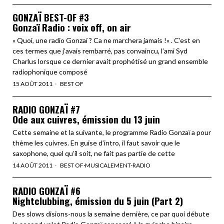
GONZAÏ BEST-OF #3
Gonzaï Radio : voix off, on air
« Quoi, une radio Gonzaï ? Ca ne marchera jamais !« . C’est en
ces termes que j’avais rembarré, pas convaincu, l’ami Syd
Charlus lorsque ce dernier avait prophétisé un grand ensemble
radiophonique composé
15 AOÛT 2011
BEST OF
RADIO GONZAÏ #7
Ode aux cuivres, émission du 13 juin
Cette semaine et la suivante, le programme Radio Gonzaï a pour
thème les cuivres. En guise d’intro, il faut savoir que le
saxophone, quel qu’il soit, ne fait pas partie de cette
14 AOÛT 2011
BEST OF
·
MUSICALEMENT
·
RADIO
RADIO GONZAÏ #6
Nightclubbing, émission du 5 juin (Part 2)
Des slows disions-nous la semaine dernière, ce par quoi débute