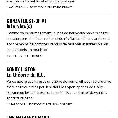
épaules de Bébel, lui était condamné à ne
6 AOÛT 2011
BEST OF
·
LE CULTE
·
PORTRAIT
GONZAÏ BEST-OF #1
Interview(s)
Comme vous l’aurez remarqué, pas de nouveaux papiers cette
semaine, pas de découvertes ni de révélations fracassantes et
encore moins de comptes-rendus de festivals insipides où l’on
aurait appris un peu trop
1 JUILLET 2011
BEST OF
SONNY LISTON
La théorie du K.O.
Parce que le sport reste une zone de non-droit pour celui qui ne
fréquente que très peu les PMU, les open-spaces de Chilly-
Mazarin ou les comités d’entreprise. Parce qu’interviewer des
sportifs revient
6 MARS 2011
BEST OF
·
CULTURISME
·
SPORT
THE ENTRANCE BAND