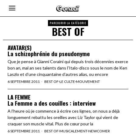
PARCOURIR LA CATÉGORIE
BEST OF
AVATAR(S)
La schizophrénie du pseudonyme
Que je pense à Gianni Coraini qui depuis trois décennies exerce
bon an, mal an ses talents dans l’Italo-disco sous le nom de Ken
Laszlo et d’une cinquantaine d’autres alias, ou encore
6 SEPTEMBRE 2011
BEST OF
·
LE CULTE
·
MOUVEMENT
LA FEMME
La Femme a des couilles : interview
A l’heure où je commence à écrire ces lignes, on nous a déjà
longuement rebattu les oreilles avec Liz Taylor qui vient de
craquer son muscle vital. Plus de cœur pour la
6 SEPTEMBRE 2011
BEST OF
·
MUSICALEMENT
·
NEWCOMER