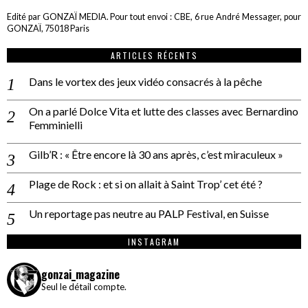
Edité par GONZAÏ MEDIA. Pour tout envoi : CBE, 6 rue André Messager, pour
GONZAÏ, 75018 Paris
ARTICLES RÉCENTS
Dans le vortex des jeux vidéo consacrés à la pêche
On a parlé Dolce Vita et lutte des classes avec Bernardino
Femminielli
Gilb’R : « Être encore là 30 ans après, c’est miraculeux »
Plage de Rock : et si on allait à Saint Trop’ cet été ?
Un reportage pas neutre au PALP Festival, en Suisse
INSTAGRAM
gonzai_magazine
Seul le détail compte.