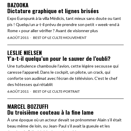
BAZOOKA
Dictature graphique et lignes brisées
Expo Europunk à la villa Médicis, tant mieux sans doute ou tant
pis ! Quelqu’un a-t-il prévu de prendre son petit « week-end à
Rome » pour aller vérifier ? Avant de visionner plus
6 AOÛT 2011
BEST OF
·
LE CULTE
·
MOUVEMENT
LESLIE NIELSEN
Y’a-t-il quelqu’un pour le sauver de l’oubli?
Une turbulence chamboule l’avion, cette légère secousse qui
caresse l’appareil. Dans le cockpit, un pilote, un crack, qui
conforte son audimat avec l’écran de télévision. C’est le chef
des hôtesses qui rétablit
6 AOÛT 2011
BEST OF
·
LE CULTE
·
PORTRAIT
MARCEL BOZZUFFI
Du troisième couteau à la fine lame
À une époque où un acteur devait se prénommer Alain s’il était
beau même de loin, ou Jean-Paul s’il avait la gueule et les