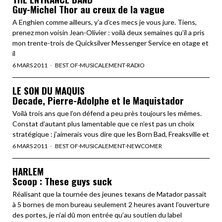
Guy-Michel Thor au creux de la vague
A Enghien comme ailleurs, y’a d’ces mecs je vous jure. Tiens,
prenez mon voisin Jean-Olivier : voilà deux semaines qu’il a pris
mon trente-trois de Quicksilver Messenger Service en otage et
il
6 MARS 2011
BEST OF
·
MUSICALEMENT
·
RADIO
LE SON DU MAQUIS
Decade, Pierre-Adolphe et le Maquistador
Voilà trois ans que l’on défend a peu près toujours les mêmes.
Constat d’autant plus lamentable que ce n’est pas un choix
stratégique : j’aimerais vous dire que les Born Bad, Freaksville et
6 MARS 2011
BEST OF
·
MUSICALEMENT
·
NEWCOMER
HARLEM
Scoop : These guys suck
Réalisant que la tournée des jeunes texans de Matador passait
à 5 bornes de mon bureau seulement 2 heures avant l’ouverture
des portes, je n’ai dû mon entrée qu’au soutien du label