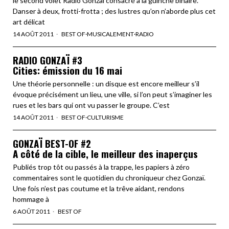
le second volet Radio Gonzaï consacré à la guinche binaire.
Danser à deux, frotti-frotta ; des lustres qu’on n’aborde plus cet
art délicat
14 AOÛT 2011
BEST OF
·
MUSICALEMENT
·
RADIO
RADIO GONZAÏ #3
Cities: émission du 16 mai
Une théorie personnelle : un disque est encore meilleur s’il
évoque précisément un lieu, une ville, si l’on peut s’imaginer les
rues et les bars qui ont vu passer le groupe. C’est
14 AOÛT 2011
BEST OF
·
CULTURISME
GONZAÏ BEST-OF #2
A côté de la cible, le meilleur des inaperçus
Publiés trop tôt ou passés à la trappe, les papiers à zéro
commentaires sont le quotidien du chroniqueur chez Gonzaï.
Une fois n’est pas coutume et la trêve aidant, rendons
hommage à
6 AOÛT 2011
BEST OF