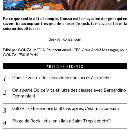
Parce que seul le détail compte, Gonzaï est le magazine des gens qui en
savent beaucoup sur très peu de choses (le rock, la mauvaise foi et la
cuisson des biftecks).
desk AT gonzai.com
Edité par GONZAÏ MEDIA. Pour tout envoi : CBE, 6 rue André Messager, pour
GONZAÏ, 75018 Paris
ARTICLES RÉCENTS
Dans le vortex des jeux vidéo consacrés à la pêche
On a parlé Dolce Vita et lutte des classes avec Bernardino
Femminielli
Gilb’R : « Être encore là 30 ans après, c’est miraculeux »
Plage de Rock : et si on allait à Saint Trop’ cet été ?