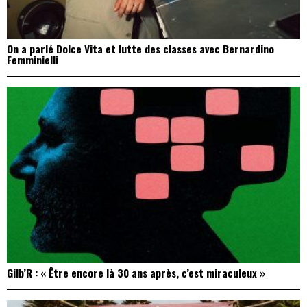
On a parlé Dolce Vita et lutte des classes avec Bernardino
Femminielli
Gilb’R : « Être encore là 30 ans après, c’est miraculeux »