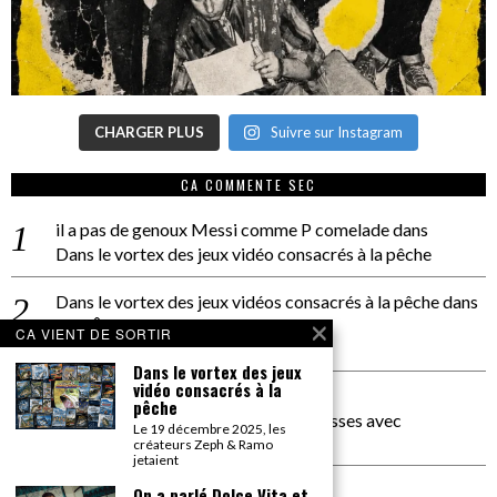
CHARGER PLUS
Suivre sur Instagram
CA COMMENTE SEC
il a pas de genoux Messi comme P comelade
dans
Dans le vortex des jeux vidéo consacrés à la pêche
Dans le vortex des jeux vidéos consacrés à la pêche
dans
PACÔME THIELLEMENT
CA VIENT DE SORTIR
La séance d’Hip Gnose
Dans le vortex des jeux
vidéo consacrés à la
La Patrie
dans
pêche
On a parlé Dolce Vita et lutte des classes avec
Le 19 décembre 2025, les
Bernardino Femminielli
créateurs Zeph & Ramo
jetaient
carte noire negra à l'o tiede
dans
On a parlé Dolce Vita et