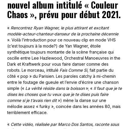
nouvel album intitulé « Couleur
Chaos », prévu pour début 2021.
«
Rencontrez Ryan Wagner, le plus attirant et excitant
modèle-acteur-chanteur-danseur de la prochaine décennie
». Voilà l’introduction pour ce nouveau clip en mode VHS
(c’est toujours à la mode?) de Yan Wagner, étoile
synthétique toujours montante de la scène française qui
oscille entre Lee Hazlewood, Orchestral Manoeuvres in the
Dark et Kraftwerk pour vous faire danser comme des
robots. Le morceau, intitulé
Fais Comme Si
, fait partie du
côté « pop » du Parisien. Les paroles catchy à mi-chemin
entre le foutage de gueule et l’envie d’écrire une chanson
simple («
La vérité réside dans la boisson
»; «
Il faut que je te
dises les choses que tu veux que je te dises puis faire
comme si je t’avais rien dit
») mène la danse sur une
mélodie assez « funky », coincée dans les années 80, mais
terriblement efficace.
«
Cette vidéo, réalisée par Marco Dos Santos, raconte sous