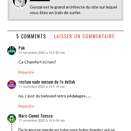
Gonzaï est le grand architecte du site sur lequel
vous êtes en train de surfer.
5 COMMENTS
LAISSER UN COMMENTAIRE
Pak
10 novembre 2020 à 15 h 50 min
dit :
Ca Chamfort ici non?
Répondre
rectum vade mecum de l'o dellah
11 novembre 2020 à 10 h 19 min
dit :
no, c just du beloved retro pédalages……
Répondre
Marc-Camel Toesca
11 novembre 2020 à 15 h 04 min
dit :
De la grosse merde en tube pour bobo-branlos qui se