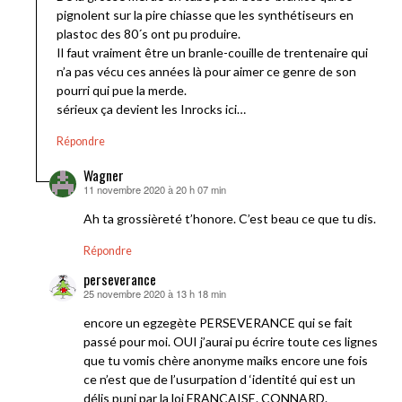
pignolent sur la pire chiasse que les synthétiseurs en
plastoc des 80´s ont pu produire.
Il faut vraiment être un branle-couille de trentenaire qui
n’a pas vécu ces années là pour aimer ce genre de son
pourri qui pue la merde.
sérieux ça devient les Inrocks ici…
Répondre
Wagner
11 novembre 2020 à 20 h 07 min
dit :
Ah ta grossièreté t’honore. C’est beau ce que tu dis.
Répondre
perseverance
25 novembre 2020 à 13 h 18 min
dit :
encore un egzegète PERSEVERANCE qui se fait
passé pour moi. OUI j’aurai pu écrire toute ces lignes
que tu vomis chère anonyme maiks encore une fois
ce n’est que de l’usurpation d ‘identité qui est un
délis puni par la loi FRANCAISE. CONNARD.