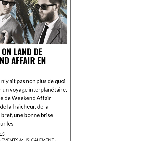
 ON LAND DE
ND AFFAIR EN
l n’y ait pas non plus de quoi
 un voyage interplanétaire,
ue de Weekend Affair
e la fraicheur, de la
 bref, une bonne brise
sur les
015
R
·
EVENTS
·
MUSICALEMENT
·