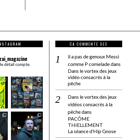
INSTAGRAM
CA COMMENTE SEC
il a pas de genoux Messi
zai_magazine
comme P comelade
dans
 le détail compte.
Dans le vortex des jeux
vidéo consacrés à la
pêche
Dans le vortex des jeux
vidéos consacrés à la
pêche
dans
PACÔME
THIELLEMENT
La séance d’Hip Gnose