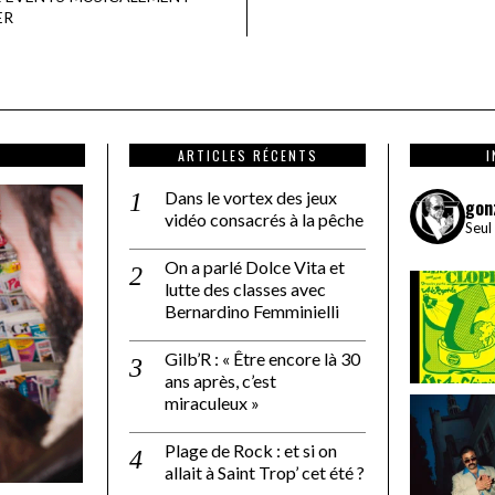
ER
ARTICLES RÉCENTS
Dans le vortex des jeux
gon
vidéo consacrés à la pêche
Seul
On a parlé Dolce Vita et
lutte des classes avec
Bernardino Femminielli
Gilb’R : « Être encore là 30
ans après, c’est
miraculeux »
Plage de Rock : et si on
allait à Saint Trop’ cet été ?