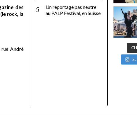
Un reportage pas neutre
gazine des
au PALP Festival, en Suisse
le rock, la
CH
 rue André
Su