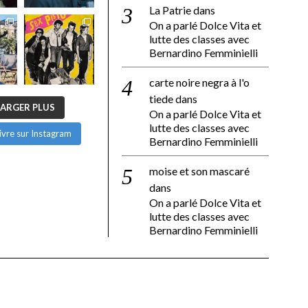
La Patrie
dans
On a parlé Dolce Vita et
lutte des classes avec
Bernardino Femminielli
carte noire negra à l'o
tiede
dans
ARGER PLUS
On a parlé Dolce Vita et
lutte des classes avec
ivre sur Instagram
Bernardino Femminielli
moise et son mascaré
dans
On a parlé Dolce Vita et
lutte des classes avec
Bernardino Femminielli