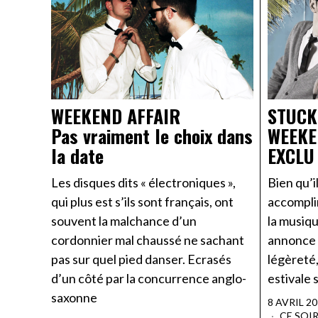
WEEKEND AFFAIR
STUCK
Pas vraiment le choix dans
WEEKE
la date
EXCLU
Les disques dits « électroniques »,
Bien qu’i
qui plus est s’ils sont français, ont
accomplir
souvent la malchance d’un
la musiq
cordonnier mal chaussé ne sachant
annonce d
pas sur quel pied danser. Ecrasés
légèreté,
d’un côté par la concurrence anglo-
estivale 
saxonne
8 AVRIL 2
CE SOI