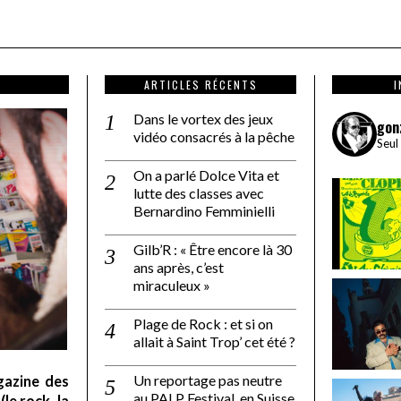
ARTICLES RÉCENTS
Dans le vortex des jeux
gon
vidéo consacrés à la pêche
Seul
On a parlé Dolce Vita et
lutte des classes avec
Bernardino Femminielli
Gilb’R : « Être encore là 30
ans après, c’est
miraculeux »
Plage de Rock : et si on
allait à Saint Trop’ cet été ?
Un reportage pas neutre
gazine des
au PALP Festival, en Suisse
le rock, la