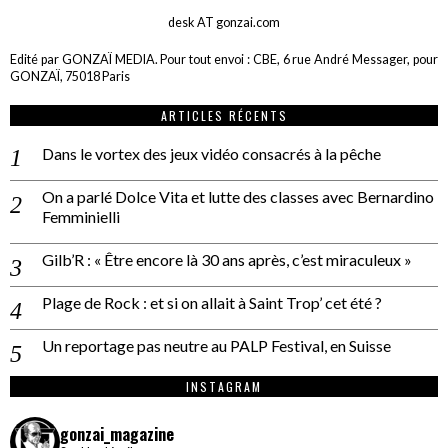
desk AT gonzai.com
Edité par GONZAÏ MEDIA. Pour tout envoi : CBE, 6 rue André Messager, pour
GONZAÏ, 75018 Paris
ARTICLES RÉCENTS
Dans le vortex des jeux vidéo consacrés à la pêche
On a parlé Dolce Vita et lutte des classes avec Bernardino
Femminielli
Gilb’R : « Être encore là 30 ans après, c’est miraculeux »
Plage de Rock : et si on allait à Saint Trop’ cet été ?
Un reportage pas neutre au PALP Festival, en Suisse
INSTAGRAM
gonzai_magazine