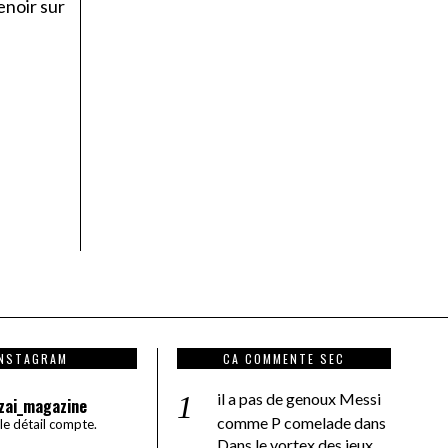
enoir sur
INSTAGRAM
CA COMMENTE SEC
il a pas de genoux Messi
zai_magazine
comme P comelade
dans
 le détail compte.
Dans le vortex des jeux