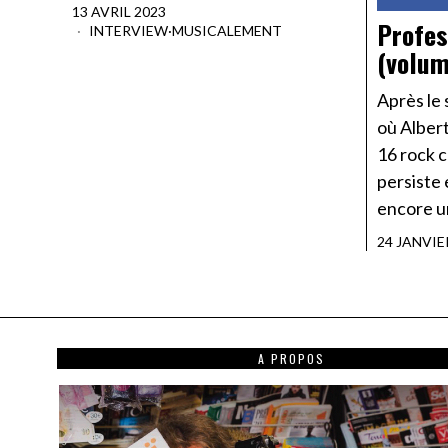
13 AVRIL 2023
Profes
INTERVIEW
·
MUSICALEMENT
(volum
Après le
où Albert
16 rock c
persiste 
encore un
24 JANVIE
A PROPOS