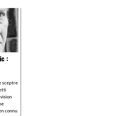
ic :
e sceptre
etti
vision
ne
ien connu