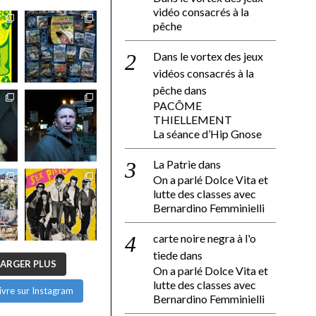
vidéo consacrés à la
pêche
Dans le vortex des jeux
vidéos consacrés à la
pêche
dans
PACÔME
THIELLEMENT
La séance d’Hip Gnose
La Patrie
dans
On a parlé Dolce Vita et
lutte des classes avec
Bernardino Femminielli
carte noire negra à l'o
tiede
dans
ARGER PLUS
On a parlé Dolce Vita et
lutte des classes avec
ivre sur Instagram
Bernardino Femminielli