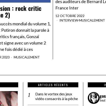
des auditeurs de Bernard L
sion : rock critic
France Inter
e 2)
12 OCTOBRE 2022
INTERVIEW
·
MUSICALEMENT
 succès mondial du volume 1,
 Potiron donnait la parole à
ritics français, Gonzaï
et signe avec un volume 2
e fois dédié à ces
R 2023
MUSICALEMENT
ARTICLES RÉCENTS
Dans le vortex des jeux
gon
vidéo consacrés à la pêche
Seul