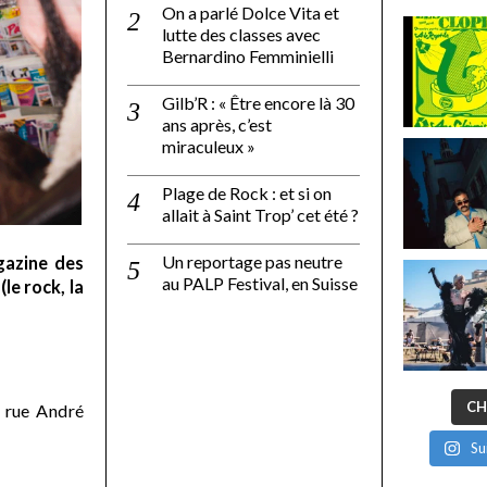
On a parlé Dolce Vita et
lutte des classes avec
Bernardino Femminielli
Gilb’R : « Être encore là 30
ans après, c’est
miraculeux »
Plage de Rock : et si on
allait à Saint Trop’ cet été ?
Un reportage pas neutre
gazine des
au PALP Festival, en Suisse
le rock, la
CH
 rue André
Su