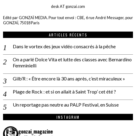
desk AT gonzai.com
Edité par GONZAÏ MEDIA. Pour tout envoi : CBE, 6 rue André Messager, pour
GONZAÏ, 75018 Paris
ARTICLES RÉCENTS
Dans le vortex des jeux vidéo consacrés à la pêche
On a parlé Dolce Vita et lutte des classes avec Bernardino
Femminielli
Gilb’R : « Être encore là 30 ans après, c’est miraculeux »
Plage de Rock : et si on allait à Saint Trop’ cet été ?
Un reportage pas neutre au PALP Festival, en Suisse
INSTAGRAM
gonzai_magazine