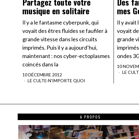
Partagez toute votre
Des fa
musique en solitaire
mes G
Il y a le fantasme cyberpunk, qui
Il y avai
voyait des êtres fluides se faufiler à
voyait de
grande vitesse dans les circuits
grande vi
imprimés. Puis il y a aujourd’hui,
imprimés,
maintenant : nos cyber-ectoplasmes
ondes 3G.
coincés dans la
10 NOVEM
LE CUL
10 DÉCEMBRE 2012
LE CULTE
·
N'IMPORTE QUOI
A PROPOS