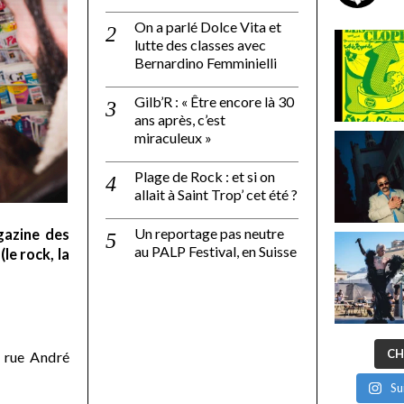
On a parlé Dolce Vita et
lutte des classes avec
Bernardino Femminielli
Gilb’R : « Être encore là 30
ans après, c’est
miraculeux »
Plage de Rock : et si on
allait à Saint Trop’ cet été ?
Un reportage pas neutre
gazine des
au PALP Festival, en Suisse
le rock, la
CH
 rue André
Su