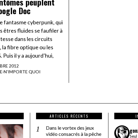
ntômes peuplent
oogle Doc
t le fantasme cyberpunk, qui
s êtres fluides se faufiler à
tesse dans les circuits
 la fibre optique ou les
 Puis il y a aujourd’hui,
BRE 2012
TE
·
N'IMPORTE QUOI
ARTICLES RÉCENTS
Dans le vortex des jeux
gon
vidéo consacrés à la pêche
Seul