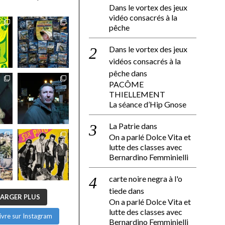
Dans le vortex des jeux
vidéo consacrés à la
pêche
Dans le vortex des jeux
vidéos consacrés à la
pêche
dans
PACÔME
THIELLEMENT
La séance d’Hip Gnose
La Patrie
dans
On a parlé Dolce Vita et
lutte des classes avec
Bernardino Femminielli
carte noire negra à l'o
tiede
dans
ARGER PLUS
On a parlé Dolce Vita et
lutte des classes avec
ivre sur Instagram
Bernardino Femminielli