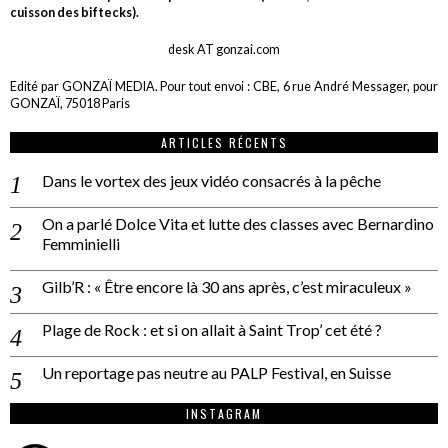
cuisson des biftecks).
desk AT gonzai.com
Edité par GONZAÏ MEDIA. Pour tout envoi : CBE, 6 rue André Messager, pour
GONZAÏ, 75018 Paris
ARTICLES RÉCENTS
Dans le vortex des jeux vidéo consacrés à la pêche
On a parlé Dolce Vita et lutte des classes avec Bernardino
Femminielli
Gilb’R : « Être encore là 30 ans après, c’est miraculeux »
Plage de Rock : et si on allait à Saint Trop’ cet été ?
Un reportage pas neutre au PALP Festival, en Suisse
INSTAGRAM