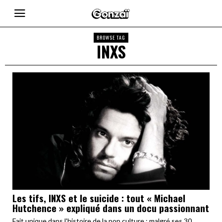
BROWSE TAG
INXS
Les tifs, INXS et le suicide : tout « Michael
Hutchence » expliqué dans un docu passionnant
Fait unique dans l'histoire de la pop culture : malgré ses 30