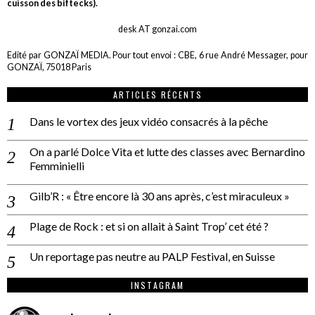
cuisson des biftecks).
desk AT gonzai.com
Edité par GONZAÏ MEDIA. Pour tout envoi : CBE, 6 rue André Messager, pour
GONZAÏ, 75018 Paris
ARTICLES RÉCENTS
Dans le vortex des jeux vidéo consacrés à la pêche
On a parlé Dolce Vita et lutte des classes avec Bernardino
Femminielli
Gilb’R : « Être encore là 30 ans après, c’est miraculeux »
Plage de Rock : et si on allait à Saint Trop’ cet été ?
Un reportage pas neutre au PALP Festival, en Suisse
INSTAGRAM