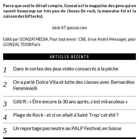
Parce que seul le détail compte, Gonzaï est le magazine des gens qui en
savent beaucoup sur très peu de choses (le rock, la mauvaise foi et la
cuisson des biftecks).
desk AT gonzai.com
Edité par GONZAÏ MEDIA. Pour tout envoi : CBE, 6 rue André Messager, pour
GONZAÏ, 75018 Paris
ARTICLES RÉCENTS
Dans le vortex des jeux vidéo consacrés à la pêche
On a parlé Dolce Vita et lutte des classes avec Bernardino
Femminielli
Gilb’R : « Être encore là 30 ans après, c’est miraculeux »
Plage de Rock : et si on allait à Saint Trop’ cet été ?
Un reportage pas neutre au PALP Festival, en Suisse