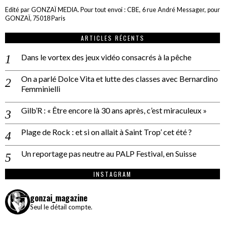
Edité par GONZAÏ MEDIA. Pour tout envoi : CBE, 6 rue André Messager, pour
GONZAÏ, 75018 Paris
ARTICLES RÉCENTS
Dans le vortex des jeux vidéo consacrés à la pêche
On a parlé Dolce Vita et lutte des classes avec Bernardino
Femminielli
Gilb’R : « Être encore là 30 ans après, c’est miraculeux »
Plage de Rock : et si on allait à Saint Trop’ cet été ?
Un reportage pas neutre au PALP Festival, en Suisse
INSTAGRAM
gonzai_magazine
Seul le détail compte.