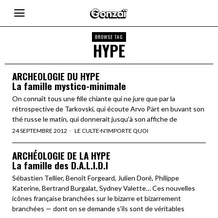
BROWSE TAG
HYPE
ARCHEOLOGIE DU HYPE
La famille mystico-minimale
On connaît tous une fille chiante qui ne jure que par la
rétrospective de Tarkovski, qui écoute Arvo Pärt en buvant son
thé russe le matin, qui donnerait jusqu'à son affiche de
24 SEPTEMBRE 2012
LE CULTE
·
N'IMPORTE QUOI
ARCHÉOLOGIE DE LA HYPE
La famille des D.A.L.I.D.I
Sébastien Tellier, Benoît Forgeard, Julien Doré, Philippe
Katerine, Bertrand Burgalat, Sydney Valette… Ces nouvelles
icônes française branchées sur le bizarre et bizarrement
branchées — dont on se demande s'ils sont de véritables