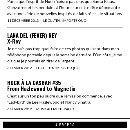
Parce que l'esprit de Noël n'existe pas plus que Santa Klaus,
Gonzaï remet les pendules à l'heure sur cette fête déprimante
avec une série de nouvelles inspirés de faits réels, de situations
11 DÉCEMBRE 2013
LE CULTE
·
N'IMPORTE QUOI
LANA DEL (FEVER) REY
X-Rey
Je ne sais pas trop quoi faire de ces photos qui sont dans mon
téléphone portable depuis la semaine dernière. D’un côté, je me
dis que je pourrais en tirer de l’argent,
6 FÉVRIER 2012
LE CULTE
·
N'IMPORTE QUOI
ROCK À LA CASBAH #35
From Hazlewood to Magnetix
C'est sur un ton peu sucré que l'émission commence, avec
"Ladybird" de Lee Hazlewood et Nancy Sinatra.
6 FÉVRIER 2012
MUSICALEMENT
·
RADIO
A PROPOS