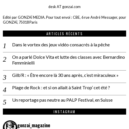
desk AT gonzai.com
Edité par GONZAÏ MEDIA. Pour tout envoi : CBE, 6 rue André Messager, pour
GONZAÏ, 75018 Paris
ARTICLES RÉCENTS
Dans le vortex des jeux vidéo consacrés à la pêche
On a parlé Dolce Vita et lutte des classes avec Bernardino
Femminielli
Gilb’R : « Être encore là 30 ans après, c’est miraculeux »
Plage de Rock : et si on allait à Saint Trop’ cet été ?
Un reportage pas neutre au PALP Festival, en Suisse
INSTAGRAM
gonzai_magazine