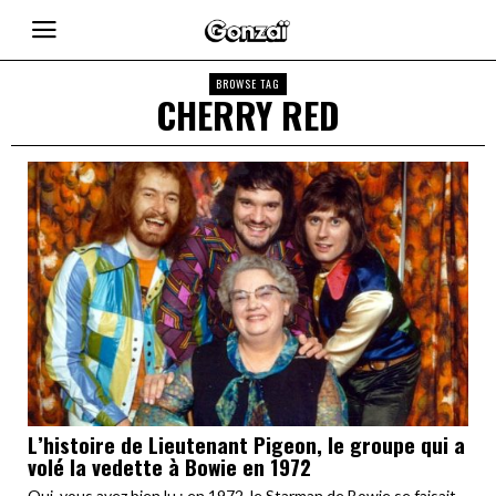
BROWSE TAG
CHERRY RED
L’histoire de Lieutenant Pigeon, le groupe qui a
volé la vedette à Bowie en 1972
Oui, vous avez bien lu : en 1972, le Starman de Bowie se faisait