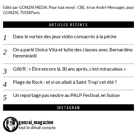
Edité par GONZAÏ MEDIA. Pour tout envoi : CBE, 6 rue André Messager, pour
GONZAÏ, 75018 Paris
ARTICLES RÉCENTS
Dans le vortex des jeux vidéo consacrés à la pêche
On a parlé Dolce Vita et lutte des classes avec Bernardino
Femminielli
Gilb’R : « Être encore là 30 ans après, c’est miraculeux »
Plage de Rock : et si on allait à Saint Trop’ cet été ?
Un reportage pas neutre au PALP Festival, en Suisse
INSTAGRAM
gonzai_magazine
Seul le détail compte.