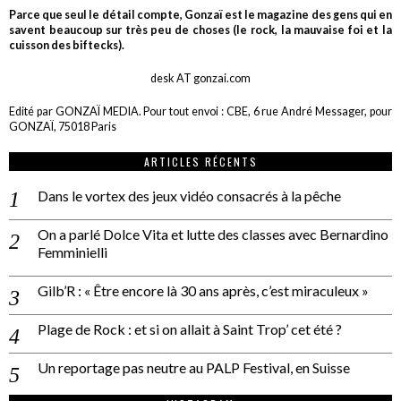
Parce que seul le détail compte, Gonzaï est le magazine des gens qui en
savent beaucoup sur très peu de choses (le rock, la mauvaise foi et la
cuisson des biftecks).
desk AT gonzai.com
Edité par GONZAÏ MEDIA. Pour tout envoi : CBE, 6 rue André Messager, pour
GONZAÏ, 75018 Paris
ARTICLES RÉCENTS
Dans le vortex des jeux vidéo consacrés à la pêche
On a parlé Dolce Vita et lutte des classes avec Bernardino
Femminielli
Gilb’R : « Être encore là 30 ans après, c’est miraculeux »
Plage de Rock : et si on allait à Saint Trop’ cet été ?
Un reportage pas neutre au PALP Festival, en Suisse