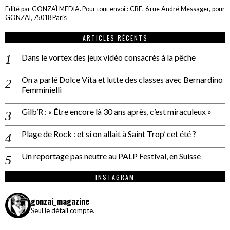
Edité par GONZAÏ MEDIA. Pour tout envoi : CBE, 6 rue André Messager, pour
GONZAÏ, 75018 Paris
ARTICLES RÉCENTS
Dans le vortex des jeux vidéo consacrés à la pêche
On a parlé Dolce Vita et lutte des classes avec Bernardino
Femminielli
Gilb’R : « Être encore là 30 ans après, c’est miraculeux »
Plage de Rock : et si on allait à Saint Trop’ cet été ?
Un reportage pas neutre au PALP Festival, en Suisse
INSTAGRAM
gonzai_magazine
Seul le détail compte.