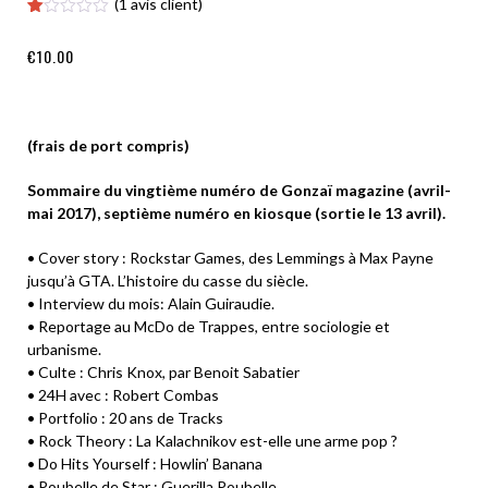
(
1
avis client)
Noté
1
1.00
€
10.00
sur
5
basé
sur
notation
client
(frais de port compris)
Sommaire du vingtième numéro de Gonzaï magazine (avril-
mai 2017), septième numéro en kiosque (sortie le 13 avril).
• Cover story : Rockstar Games, des Lemmings à Max Payne
jusqu’à GTA. L’histoire du casse du siècle.
• Interview du mois: Alain Guiraudie.
• Reportage au McDo de Trappes, entre sociologie et
urbanisme.
• Culte : Chris Knox, par Benoit Sabatier
• 24H avec : Robert Combas
• Portfolio : 20 ans de Tracks
• Rock Theory : La Kalachnikov est-elle une arme pop ?
• Do Hits Yourself : Howlin’ Banana
• Poubelle de Star : Guerilla Poubelle