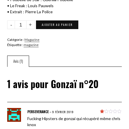
• Le Freak : Louis Pauwels
• Extrait : Pierre La Police
quantité
AJOUTER AU PANIER
de
Gonzaï
Catégorie :
Magazine
n°20
Étiquette :
magazine
Avis (1)
1 avis pour
Gonzaï n°20
PERSEVERANCE
–
9 FÉVRIER 2019
Note
Fucking Hipsters de gonzai qui récupéré même chris
1
knox
sur