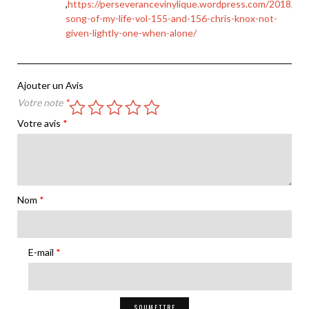
,
https://perseverancevinylique.wordpress.com/2018/05
5
song-of-my-life-vol-155-and-156-chris-knox-not-
given-lightly-one-when-alone/
Ajouter un Avis
Votre note
*
Votre avis
*
Nom
*
E-mail
*