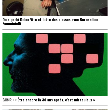
On a parlé Dolce Vita et lutte des classes avec Bernardino
Femminielli
Gilb’R : « Être encore là 30 ans après, c’est miraculeux »