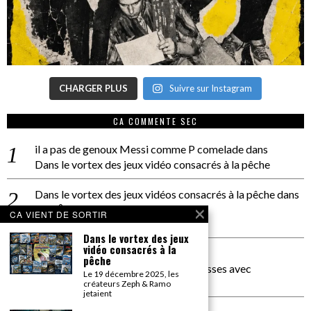
CHARGER PLUS
Suivre sur Instagram
CA COMMENTE SEC
il a pas de genoux Messi comme P comelade
dans
Dans le vortex des jeux vidéo consacrés à la pêche
Dans le vortex des jeux vidéos consacrés à la pêche
dans
PACÔME THIELLEMENT
CA VIENT DE SORTIR
La séance d’Hip Gnose
Dans le vortex des jeux
vidéo consacrés à la
La Patrie
dans
pêche
On a parlé Dolce Vita et lutte des classes avec
Le 19 décembre 2025, les
Bernardino Femminielli
créateurs Zeph & Ramo
jetaient