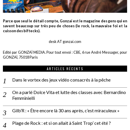
Parce que seul le détail compte, Gonzaï est le magazine des gens qui en
savent beaucoup sur très peu de choses (le rock, la mauvaise foi et la
cuisson des biftecks).
desk AT gonzai.com
Edité par GONZAÏ MEDIA. Pour tout envoi : CBE, 6 rue André Messager, pour
GONZAÏ, 75018 Paris
ARTICLES RÉCENTS
Dans le vortex des jeux vidéo consacrés à la pêche
On a parlé Dolce Vita et lutte des classes avec Bernardino
Femminielli
Gilb’R : « Être encore là 30 ans après, c’est miraculeux »
Plage de Rock : et si on allait à Saint Trop’ cet été ?