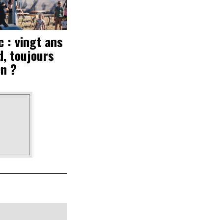
 : vingt ans
d, toujours
en ?