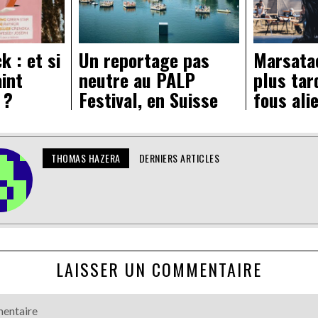
k : et si
Un reportage pas
Marsatac
aint
neutre au PALP
plus tar
 ?
Festival, en Suisse
fous ali
THOMAS HAZERA
DERNIERS ARTICLES
LAISSER UN COMMENTAIRE