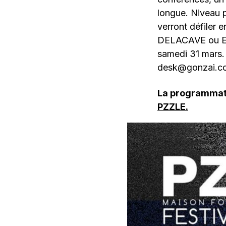
longue. Niveau 
verront défiler 
DELACAVE ou Elec
samedi 31 mars. 
desk@gonzai.c
La programmati
PZZLE.