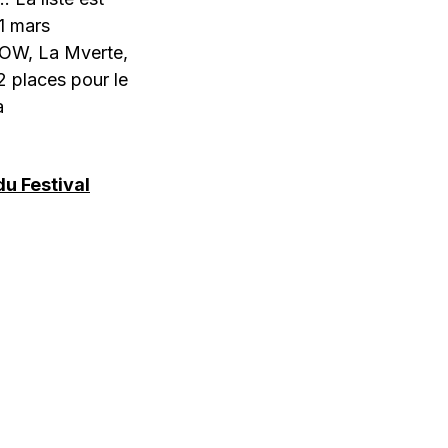
1 mars
 LOW, La Mverte,
2 places pour le
à
 du Festival