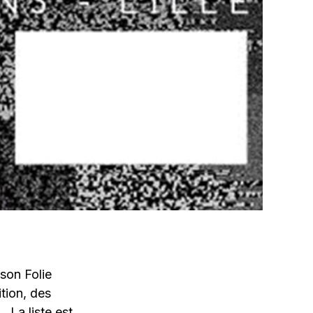
son Folie
tion, des
 La liste est