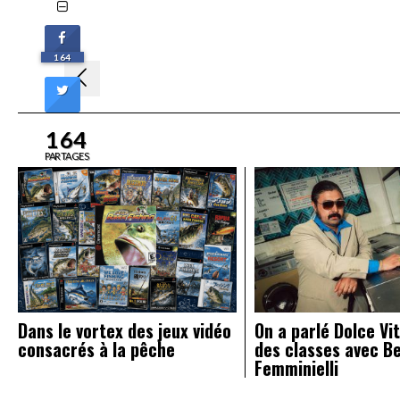
164
Navigation
de
l’article
164
PARTAGES
Dans le vortex des jeux vidéo
On a parlé Dolce Vit
consacrés à la pêche
des classes avec B
Femminielli