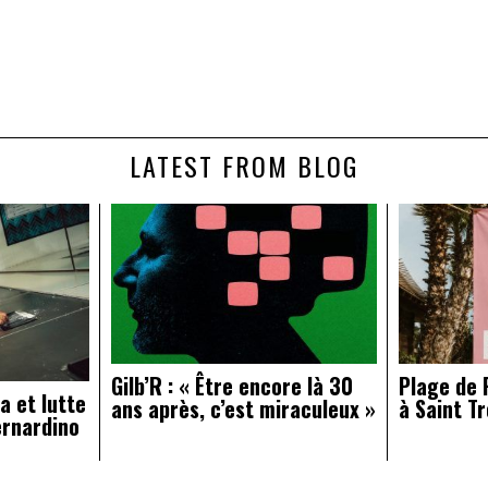
LATEST FROM BLOG
Gilb’R : « Être encore là 30
Plage de R
a et lutte
ans après, c’est miraculeux »
à Saint Tr
ernardino