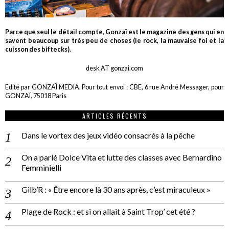
Parce que seul le détail compte, Gonzaï est le magazine des gens qui en
savent beaucoup sur très peu de choses (le rock, la mauvaise foi et la
cuisson des biftecks).
desk AT gonzai.com
Edité par GONZAÏ MEDIA. Pour tout envoi : CBE, 6 rue André Messager, pour
GONZAÏ, 75018 Paris
ARTICLES RÉCENTS
Dans le vortex des jeux vidéo consacrés à la pêche
On a parlé Dolce Vita et lutte des classes avec Bernardino
Femminielli
Gilb’R : « Être encore là 30 ans après, c’est miraculeux »
Plage de Rock : et si on allait à Saint Trop’ cet été ?