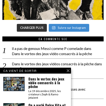
CHARGER PLUS
Suivre sur Instagram
CA COMMENTE SEC
il a pas de genoux Messi comme P comelade
dans
Dans le vortex des jeux vidéo consacrés à la pêche
Dans le vortex des jeux vidéos consacrés à la pêche
dans
PACÔME THIELLEMENT
CA VIENT DE SORTIR
La séance d’Hip Gnose
Dans le vortex des jeux
vidéo consacrés à la
La Patrie
dans
pêche
On a parlé Dolce Vita et lutte des classes avec
Le 19 décembre 2025, les
Bernardino Femminielli
créateurs Zeph & Ramo
jetaient
carte noire negra à l'o tiede
dans
On a parlé Dolce Vita et