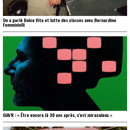
On a parlé Dolce Vita et lutte des classes avec Bernardino
Femminielli
Gilb’R : « Être encore là 30 ans après, c’est miraculeux »