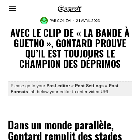
PAR
GONZAÏ
21 AVRIL 2023
AVEC LE CLIP DE « LA BANDE À
GUETNO », GONTARD PROUVE
QU’IL EST TOUJOURS LE
CHAMPION DES DÉPRIMOS
Please go to your
Post editor » Post Settings » Post
Formats
tab below your editor to enter video URL.
Dans un monde parallèle,
Gontard remplit des stades