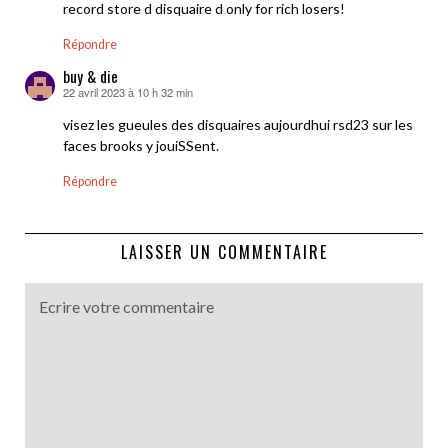
record store d disquaire d only for rich losers!
Répondre
buy & die
22 avril 2023 à 10 h 32 min
dit :
visez les gueules des disquaires aujourdhui rsd23 sur les
faces brooks y jouiSSent.
Répondre
LAISSER UN COMMENTAIRE