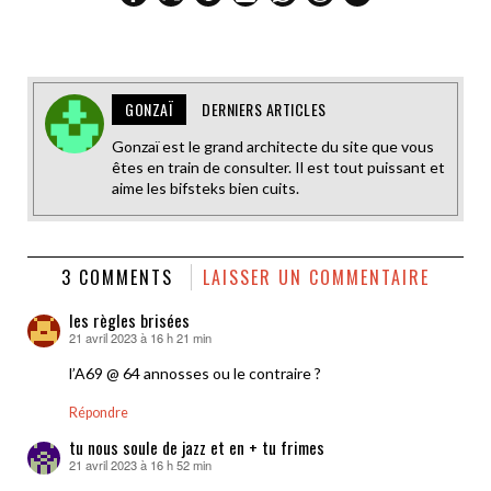
GONZAÏ
DERNIERS ARTICLES
Gonzaï est le grand architecte du site que vous
êtes en train de consulter. Il est tout puissant et
aime les bifsteks bien cuits.
3 COMMENTS
LAISSER UN COMMENTAIRE
les règles brisées
21 avril 2023 à 16 h 21 min
dit :
l’A69 @ 64 annosses ou le contraire ?
Répondre
tu nous soule de jazz et en + tu frimes
21 avril 2023 à 16 h 52 min
dit :