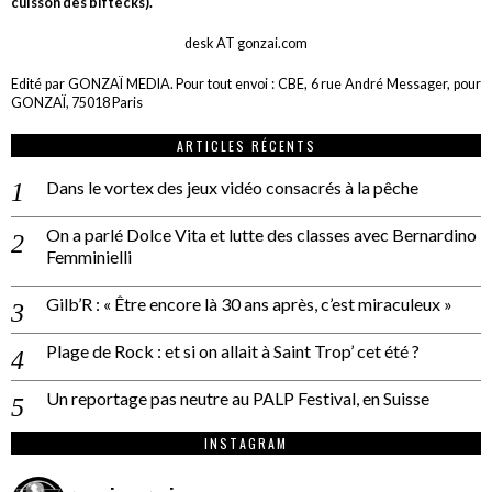
cuisson des biftecks).
desk AT gonzai.com
Edité par GONZAÏ MEDIA. Pour tout envoi : CBE, 6 rue André Messager, pour
GONZAÏ, 75018 Paris
ARTICLES RÉCENTS
Dans le vortex des jeux vidéo consacrés à la pêche
On a parlé Dolce Vita et lutte des classes avec Bernardino
Femminielli
Gilb’R : « Être encore là 30 ans après, c’est miraculeux »
Plage de Rock : et si on allait à Saint Trop’ cet été ?
Un reportage pas neutre au PALP Festival, en Suisse
INSTAGRAM