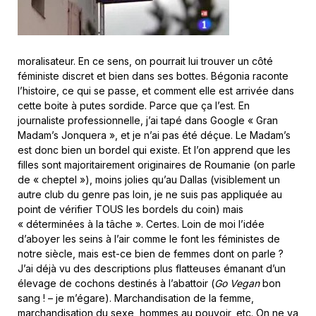
moralisateur. En ce sens, on pourrait lui trouver un côté
féministe discret et bien dans ses bottes. Bégonia raconte
l’histoire, ce qui se passe, et comment elle est arrivée dans
cette boite à putes sordide. Parce que ça l’est. En
journaliste professionnelle, j’ai tapé dans Google « Gran
Madam’s Jonquera », et je n’ai pas été déçue. Le Madam’s
est donc bien un bordel qui existe. Et l’on apprend que les
filles sont majoritairement originaires de Roumanie (on parle
de « cheptel »), moins jolies qu’au Dallas (visiblement un
autre club du genre pas loin, je ne suis pas appliquée au
point de vérifier TOUS les bordels du coin) mais
« déterminées à la tâche ». Certes. Loin de moi l’idée
d’aboyer les seins à l’air comme le font les féministes de
notre siècle, mais est-ce bien de femmes dont on parle ?
J’ai déjà vu des descriptions plus flatteuses émanant d’un
élevage de cochons destinés à l’abattoir (
Go Vegan
bon
sang ! – je m’égare). Marchandisation de la femme,
marchandisation du sexe, hommes au pouvoir, etc. On ne va