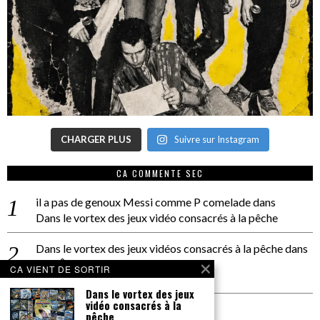
CHARGER PLUS
Suivre sur Instagram
CA COMMENTE SEC
il a pas de genoux Messi comme P comelade
dans
Dans le vortex des jeux vidéo consacrés à la pêche
Dans le vortex des jeux vidéos consacrés à la pêche
dans
PACÔME THIELLEMENT
CA VIENT DE SORTIR
La séance d’Hip Gnose
Dans le vortex des jeux
vidéo consacrés à la
La Patrie
dans
pêche