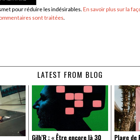
ismet pour réduire les indésirables.
En savoir plus sur la faç
ommentaires sont traitées
.
LATEST FROM BLOG
Gilb’R : « Être encore là 30
Plage de R