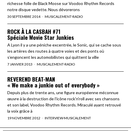
richesse folle de Black Moose sur Voodoo Rhythm Records
notre disque vedette. Nous dévorerons
30 SEPTEMBRE 2014
MUSICALEMENT
·
RADIO
ROCK À LA CASBAH #71
Spéciale Movie Star Junkies
A Lyon il y a une péniche excentrée, le Sonic, qui se cache sous
les artères des routes à quatre voies et des ponts où
s’engoncent les automobilistes qui quittent la ville
7 JANVIER 2013
MUSICALEMENT
·
RADIO
REVEREND BEAT-MAN
« We make a junkie out of everybody »
Depuis plus de trente ans, une figure européenne méconnue
œuvre à la destruction de l'icône rock'n'roll avec ses chansons
et son label, Voodoo Rhythm Records. Miraculé ayant retrouvé
la voix grâce à
19 NOVEMBRE 2012
INTERVIEW
·
MUSICALEMENT