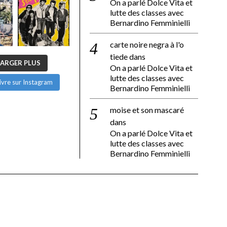
On a parlé Dolce Vita et
lutte des classes avec
Bernardino Femminielli
carte noire negra à l'o
tiede
dans
ARGER PLUS
On a parlé Dolce Vita et
lutte des classes avec
ivre sur Instagram
Bernardino Femminielli
moise et son mascaré
dans
On a parlé Dolce Vita et
lutte des classes avec
Bernardino Femminielli