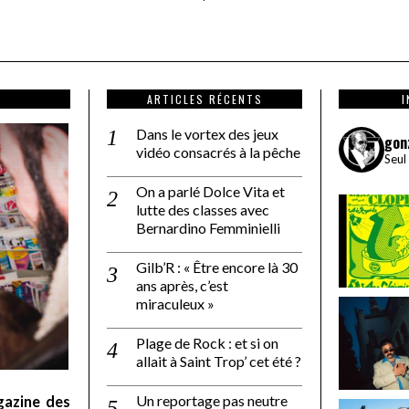
ARTICLES RÉCENTS
Dans le vortex des jeux
gon
vidéo consacrés à la pêche
Seul
On a parlé Dolce Vita et
lutte des classes avec
Bernardino Femminielli
Gilb’R : « Être encore là 30
ans après, c’est
miraculeux »
Plage de Rock : et si on
allait à Saint Trop’ cet été ?
Un reportage pas neutre
gazine des