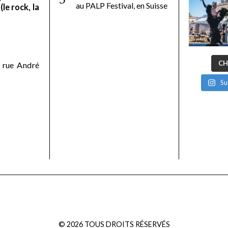
au PALP Festival, en Suisse
le rock, la
CH
 rue André
Su
©
2026
TOUS DROITS RÉSERVÉS