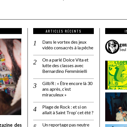
ARTICLES RÉCENTS
Dans le vortex des jeux
gon
vidéo consacrés à la pêche
Seul
On a parlé Dolce Vita et
lutte des classes avec
Bernardino Femminielli
Gilb’R : « Être encore là 30
ans après, c’est
miraculeux »
Plage de Rock : et si on
allait à Saint Trop’ cet été ?
Un reportage pas neutre
gazine des