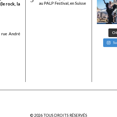
au PALP Festival, en Suisse
le rock, la
CH
 rue André
Su
©
2026
TOUS DROITS RÉSERVÉS