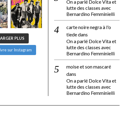
On a parlé Dolce Vita et
lutte des classes avec
Bernardino Femminielli
carte noire negra à l'o
tiede
dans
ARGER PLUS
On a parlé Dolce Vita et
lutte des classes avec
ivre sur Instagram
Bernardino Femminielli
moise et son mascaré
dans
On a parlé Dolce Vita et
lutte des classes avec
Bernardino Femminielli