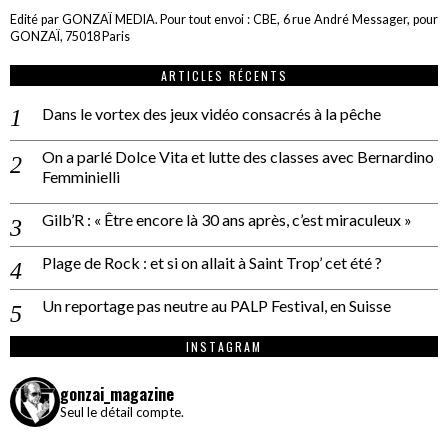
Edité par GONZAÏ MEDIA. Pour tout envoi : CBE, 6 rue André Messager, pour
GONZAÏ, 75018 Paris
ARTICLES RÉCENTS
Dans le vortex des jeux vidéo consacrés à la pêche
On a parlé Dolce Vita et lutte des classes avec Bernardino
Femminielli
Gilb’R : « Être encore là 30 ans après, c’est miraculeux »
Plage de Rock : et si on allait à Saint Trop’ cet été ?
Un reportage pas neutre au PALP Festival, en Suisse
INSTAGRAM
gonzai_magazine
Seul le détail compte.