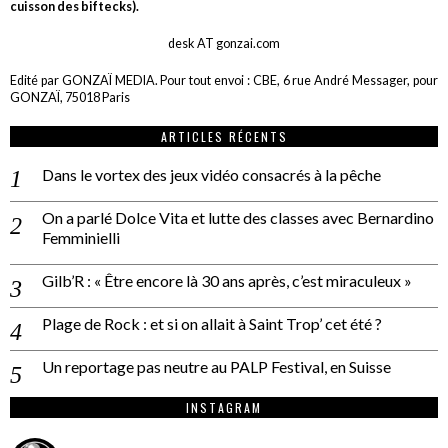
cuisson des biftecks).
desk AT gonzai.com
Edité par GONZAÏ MEDIA. Pour tout envoi : CBE, 6 rue André Messager, pour
GONZAÏ, 75018 Paris
ARTICLES RÉCENTS
Dans le vortex des jeux vidéo consacrés à la pêche
On a parlé Dolce Vita et lutte des classes avec Bernardino
Femminielli
Gilb’R : « Être encore là 30 ans après, c’est miraculeux »
Plage de Rock : et si on allait à Saint Trop’ cet été ?
Un reportage pas neutre au PALP Festival, en Suisse
INSTAGRAM