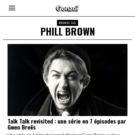
BROWSE TAG
PHILL BROWN
Talk Talk revisited : une série en 7 épisodes par
Gwen Breës
Une série en 6 épisodes par réalisateur Gwen Breës, auteur