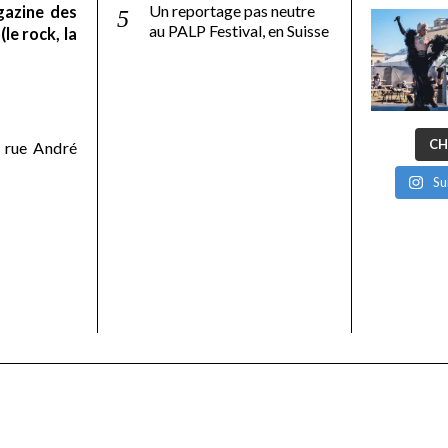
Un reportage pas neutre
gazine des
au PALP Festival, en Suisse
le rock, la
CH
 rue André
Su