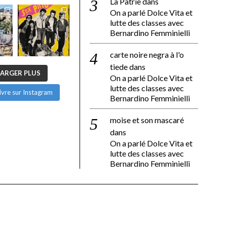
La Patrie
dans
On a parlé Dolce Vita et
lutte des classes avec
Bernardino Femminielli
carte noire negra à l'o
tiede
dans
ARGER PLUS
On a parlé Dolce Vita et
lutte des classes avec
ivre sur Instagram
Bernardino Femminielli
moise et son mascaré
dans
On a parlé Dolce Vita et
lutte des classes avec
Bernardino Femminielli