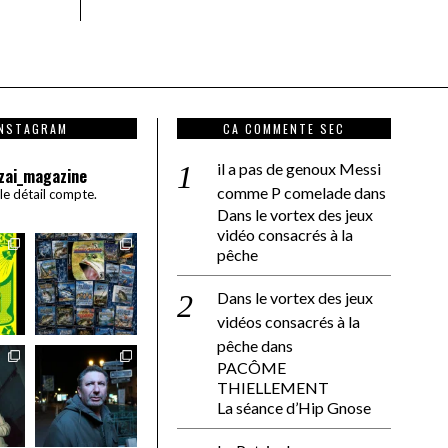
INSTAGRAM
CA COMMENTE SEC
il a pas de genoux Messi
zai_magazine
comme P comelade
dans
 le détail compte.
Dans le vortex des jeux
vidéo consacrés à la
pêche
Dans le vortex des jeux
vidéos consacrés à la
pêche
dans
PACÔME
THIELLEMENT
La séance d’Hip Gnose