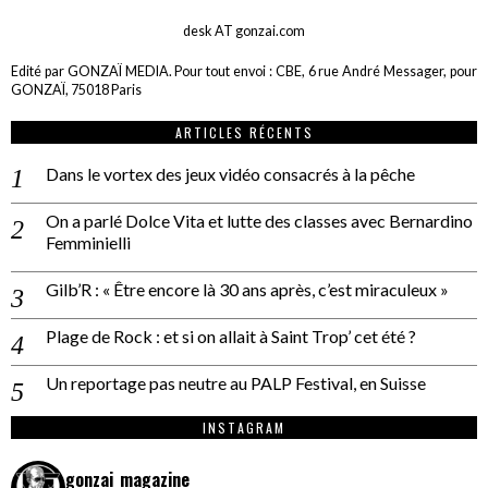
desk AT gonzai.com
Edité par GONZAÏ MEDIA. Pour tout envoi : CBE, 6 rue André Messager, pour
GONZAÏ, 75018 Paris
ARTICLES RÉCENTS
Dans le vortex des jeux vidéo consacrés à la pêche
On a parlé Dolce Vita et lutte des classes avec Bernardino
Femminielli
Gilb’R : « Être encore là 30 ans après, c’est miraculeux »
Plage de Rock : et si on allait à Saint Trop’ cet été ?
Un reportage pas neutre au PALP Festival, en Suisse
INSTAGRAM
gonzai_magazine