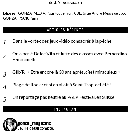
desk AT gonzai.com
Edité par GONZAÏ MEDIA. Pour tout envoi : CBE, 6 rue André Messager, pour
GONZAÏ, 75018 Paris
ARTICLES RÉCENTS
Dans le vortex des jeux vidéo consacrés à la pêche
On a parlé Dolce Vita et lutte des classes avec Bernardino
Femminielli
Gilb’R : « Être encore là 30 ans après, c’est miraculeux »
Plage de Rock : et si on allait à Saint Trop’ cet été ?
Un reportage pas neutre au PALP Festival, en Suisse
INSTAGRAM
gonzai_magazine
Seul le détail compte.