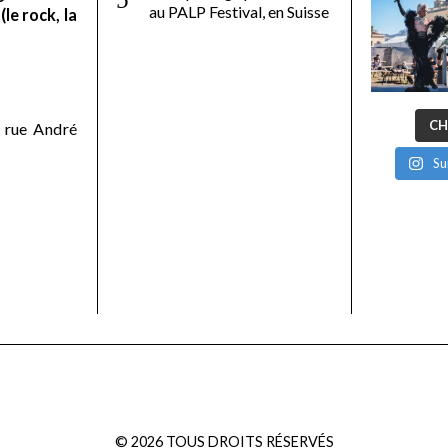
au PALP Festival, en Suisse
le rock, la
CH
 rue André
Su
©
2026
TOUS DROITS RÉSERVÉS