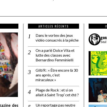
ARTICLES RÉCENTS
Dans le vortex des jeux
gon
vidéo consacrés à la pêche
Seul
On a parlé Dolce Vita et
lutte des classes avec
Bernardino Femminielli
Gilb’R : « Être encore là 30
ans après, c’est
miraculeux »
Plage de Rock : et si on
allait à Saint Trop’ cet été ?
Un reportage pas neutre
gazine des