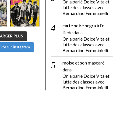
On a parlé Dolce Vita et
lutte des classes avec
Bernardino Femminielli
carte noire negra à l'o
tiede
dans
ARGER PLUS
On a parlé Dolce Vita et
lutte des classes avec
ivre sur Instagram
Bernardino Femminielli
moise et son mascaré
dans
On a parlé Dolce Vita et
lutte des classes avec
Bernardino Femminielli