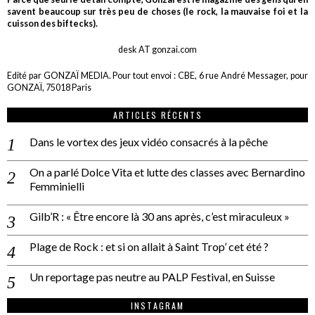
savent beaucoup sur très peu de choses (le rock, la mauvaise foi et la
cuisson des biftecks).
desk AT gonzai.com
Edité par GONZAÏ MEDIA. Pour tout envoi : CBE, 6 rue André Messager, pour
GONZAÏ, 75018 Paris
ARTICLES RÉCENTS
Dans le vortex des jeux vidéo consacrés à la pêche
On a parlé Dolce Vita et lutte des classes avec Bernardino
Femminielli
Gilb’R : « Être encore là 30 ans après, c’est miraculeux »
Plage de Rock : et si on allait à Saint Trop’ cet été ?
Un reportage pas neutre au PALP Festival, en Suisse
INSTAGRAM