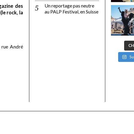
Un reportage pas neutre
gazine des
au PALP Festival, en Suisse
le rock, la
CH
 rue André
Su