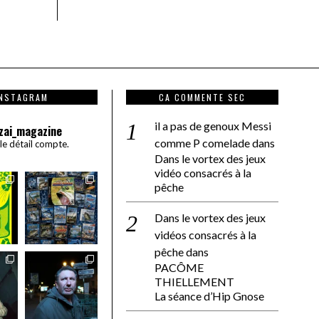
INSTAGRAM
CA COMMENTE SEC
il a pas de genoux Messi
zai_magazine
comme P comelade
dans
 le détail compte.
Dans le vortex des jeux
vidéo consacrés à la
pêche
Dans le vortex des jeux
vidéos consacrés à la
pêche
dans
PACÔME
THIELLEMENT
La séance d’Hip Gnose