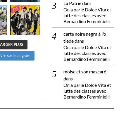
La Patrie
dans
On a parlé Dolce Vita et
lutte des classes avec
Bernardino Femminielli
carte noire negra à l'o
tiede
dans
ARGER PLUS
On a parlé Dolce Vita et
lutte des classes avec
ivre sur Instagram
Bernardino Femminielli
moise et son mascaré
dans
On a parlé Dolce Vita et
lutte des classes avec
Bernardino Femminielli