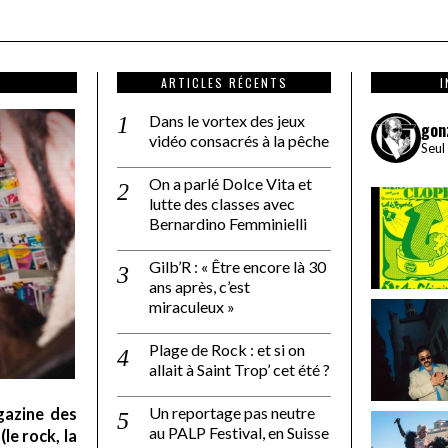
ARTICLES RÉCENTS
Dans le vortex des jeux
gon
vidéo consacrés à la pêche
Seul
On a parlé Dolce Vita et
lutte des classes avec
Bernardino Femminielli
Gilb’R : « Être encore là 30
ans après, c’est
miraculeux »
Plage de Rock : et si on
allait à Saint Trop’ cet été ?
Un reportage pas neutre
gazine des
au PALP Festival, en Suisse
le rock, la