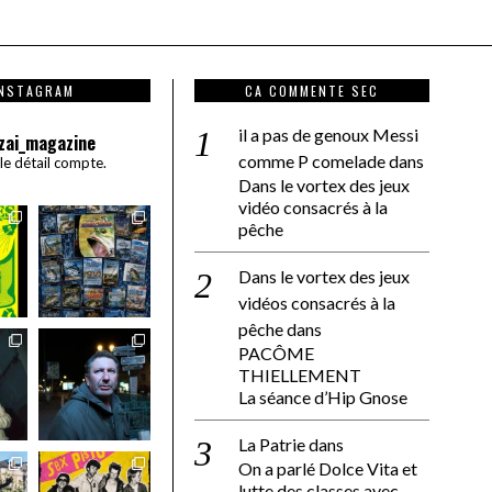
INSTAGRAM
CA COMMENTE SEC
il a pas de genoux Messi
zai_magazine
comme P comelade
dans
 le détail compte.
Dans le vortex des jeux
vidéo consacrés à la
pêche
Dans le vortex des jeux
vidéos consacrés à la
pêche
dans
PACÔME
THIELLEMENT
La séance d’Hip Gnose
La Patrie
dans
On a parlé Dolce Vita et
lutte des classes avec