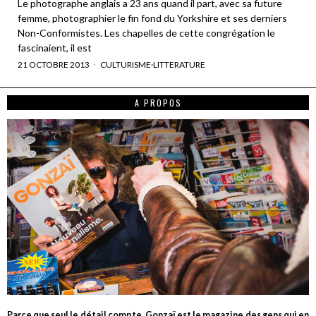
Le photographe anglais a 23 ans quand il part, avec sa future
femme, photographier le fin fond du Yorkshire et ses derniers
Non-Conformistes. Les chapelles de cette congrégation le
fascinaient, il est
21 OCTOBRE 2013
CULTURISME
·
LITTERATURE
A PROPOS
Parce que seul le détail compte, Gonzaï est le magazine des gens qui en