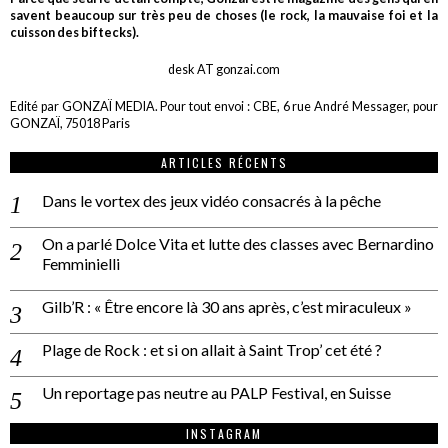
savent beaucoup sur très peu de choses (le rock, la mauvaise foi et la
cuisson des biftecks).
desk AT gonzai.com
Edité par GONZAÏ MEDIA. Pour tout envoi : CBE, 6 rue André Messager, pour
GONZAÏ, 75018 Paris
ARTICLES RÉCENTS
Dans le vortex des jeux vidéo consacrés à la pêche
On a parlé Dolce Vita et lutte des classes avec Bernardino
Femminielli
Gilb’R : « Être encore là 30 ans après, c’est miraculeux »
Plage de Rock : et si on allait à Saint Trop’ cet été ?
Un reportage pas neutre au PALP Festival, en Suisse
INSTAGRAM