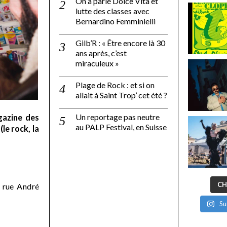
On a parlé Dolce Vita et
lutte des classes avec
Bernardino Femminielli
Gilb’R : « Être encore là 30
ans après, c’est
miraculeux »
Plage de Rock : et si on
allait à Saint Trop’ cet été ?
Un reportage pas neutre
gazine des
au PALP Festival, en Suisse
le rock, la
CH
 rue André
Su