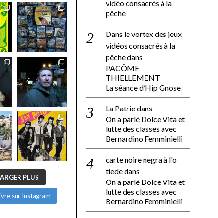
vidéo consacrés à la
pêche
Dans le vortex des jeux
vidéos consacrés à la
pêche
dans
PACÔME
THIELLEMENT
La séance d’Hip Gnose
La Patrie
dans
On a parlé Dolce Vita et
lutte des classes avec
Bernardino Femminielli
carte noire negra à l'o
tiede
dans
ARGER PLUS
On a parlé Dolce Vita et
lutte des classes avec
ivre sur Instagram
Bernardino Femminielli