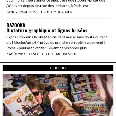
pour moi l’année s’annonce bien, c’est que l’Open Market que
j’ai ouvert depuis peu rue des lombards, à Paris, est
23 NOVEMBRE 2015
LE CULTE
·
MOUVEMENT
BAZOOKA
Dictature graphique et lignes brisées
Expo Europunk à la villa Médicis, tant mieux sans doute ou tant
pis ! Quelqu’un a-t-il prévu de prendre son petit « week-end à
Rome » pour aller vérifier ? Avant de visionner plus
6 AOÛT 2011
BEST OF
·
LE CULTE
·
MOUVEMENT
A PROPOS