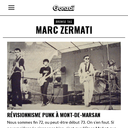
BROWSE TAG
MARC ZERMATI
RÉVISIONNISME PUNK À MONT-DE-MARSAN
Nous sommes fin 72, ou peut-être début 73. On s’en fout. Si