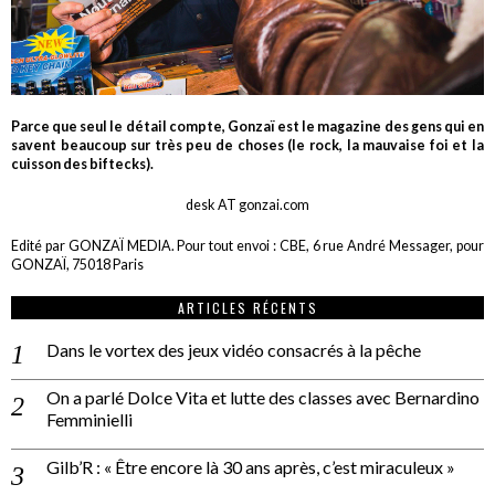
Parce que seul le détail compte, Gonzaï est le magazine des gens qui en
savent beaucoup sur très peu de choses (le rock, la mauvaise foi et la
cuisson des biftecks).
desk AT gonzai.com
Edité par GONZAÏ MEDIA. Pour tout envoi : CBE, 6 rue André Messager, pour
GONZAÏ, 75018 Paris
ARTICLES RÉCENTS
Dans le vortex des jeux vidéo consacrés à la pêche
On a parlé Dolce Vita et lutte des classes avec Bernardino
Femminielli
Gilb’R : « Être encore là 30 ans après, c’est miraculeux »