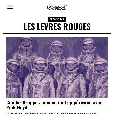
BROWSE TAG
LES LEVRES ROUGES
Condor Gruppe : comme un trip péruvien avec
Pink Floyd
Si vous n’avez jamais essayé le voyage astral, il est encore