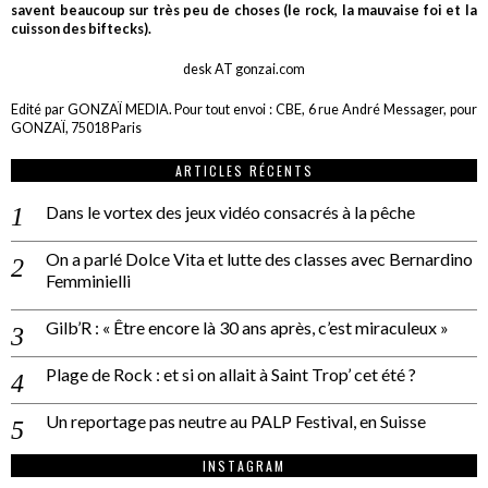
savent beaucoup sur très peu de choses (le rock, la mauvaise foi et la
cuisson des biftecks).
desk AT gonzai.com
Edité par GONZAÏ MEDIA. Pour tout envoi : CBE, 6 rue André Messager, pour
GONZAÏ, 75018 Paris
ARTICLES RÉCENTS
Dans le vortex des jeux vidéo consacrés à la pêche
On a parlé Dolce Vita et lutte des classes avec Bernardino
Femminielli
Gilb’R : « Être encore là 30 ans après, c’est miraculeux »
Plage de Rock : et si on allait à Saint Trop’ cet été ?
Un reportage pas neutre au PALP Festival, en Suisse
INSTAGRAM