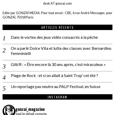
desk AT gonzai.com
Edité par GONZAÏ MEDIA. Pour tout envoi : CBE, 6 rue André Messager, pour
GONZAÏ, 75018 Paris
ARTICLES RÉCENTS
Dans le vortex des jeux vidéo consacrés à la pêche
On a parlé Dolce Vita et lutte des classes avec Bernardino
Femminielli
Gilb’R : « Être encore là 30 ans après, c’est miraculeux »
Plage de Rock : et si on allait à Saint Trop’ cet été ?
Un reportage pas neutre au PALP Festival, en Suisse
INSTAGRAM
gonzai_magazine
Seul le détail compte.