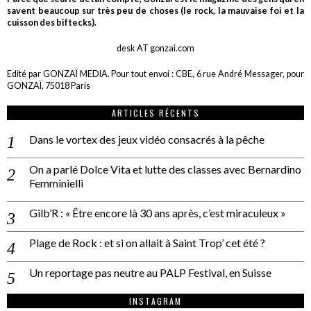
savent beaucoup sur très peu de choses (le rock, la mauvaise foi et la
cuisson des biftecks).
desk AT gonzai.com
Edité par GONZAÏ MEDIA. Pour tout envoi : CBE, 6 rue André Messager, pour
GONZAÏ, 75018 Paris
ARTICLES RÉCENTS
Dans le vortex des jeux vidéo consacrés à la pêche
On a parlé Dolce Vita et lutte des classes avec Bernardino
Femminielli
Gilb’R : « Être encore là 30 ans après, c’est miraculeux »
Plage de Rock : et si on allait à Saint Trop’ cet été ?
Un reportage pas neutre au PALP Festival, en Suisse
INSTAGRAM