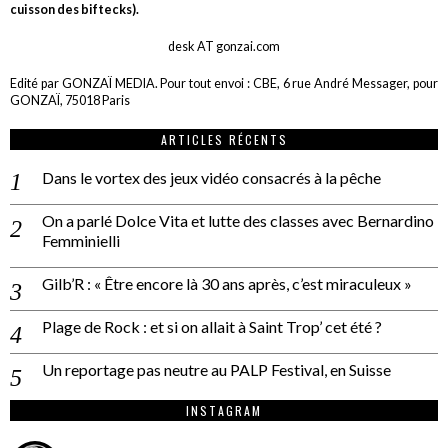
cuisson des biftecks).
desk AT gonzai.com
Edité par GONZAÏ MEDIA. Pour tout envoi : CBE, 6 rue André Messager, pour
GONZAÏ, 75018 Paris
ARTICLES RÉCENTS
Dans le vortex des jeux vidéo consacrés à la pêche
On a parlé Dolce Vita et lutte des classes avec Bernardino
Femminielli
Gilb’R : « Être encore là 30 ans après, c’est miraculeux »
Plage de Rock : et si on allait à Saint Trop’ cet été ?
Un reportage pas neutre au PALP Festival, en Suisse
INSTAGRAM