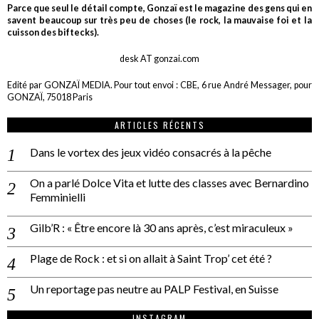
Parce que seul le détail compte, Gonzaï est le magazine des gens qui en
savent beaucoup sur très peu de choses (le rock, la mauvaise foi et la
cuisson des biftecks).
desk AT gonzai.com
Edité par GONZAÏ MEDIA. Pour tout envoi : CBE, 6 rue André Messager, pour
GONZAÏ, 75018 Paris
ARTICLES RÉCENTS
Dans le vortex des jeux vidéo consacrés à la pêche
On a parlé Dolce Vita et lutte des classes avec Bernardino
Femminielli
Gilb’R : « Être encore là 30 ans après, c’est miraculeux »
Plage de Rock : et si on allait à Saint Trop’ cet été ?
Un reportage pas neutre au PALP Festival, en Suisse
INSTAGRAM