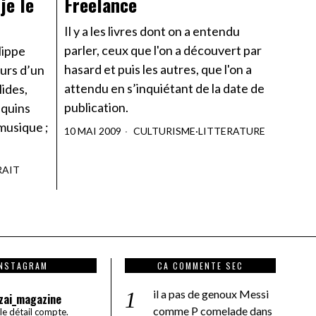
je le
Freelance
Il y a les livres dont on a entendu
parler, ceux que l'on a découvert par
ilippe
hasard et puis les autres, que l'on a
urs d’un
attendu en s’inquiétant de la date de
ides,
publication.
uquins
 musique ;
10 MAI 2009
CULTURISME
·
LITTERATURE
RAIT
INSTAGRAM
CA COMMENTE SEC
il a pas de genoux Messi
zai_magazine
comme P comelade
dans
 le détail compte.