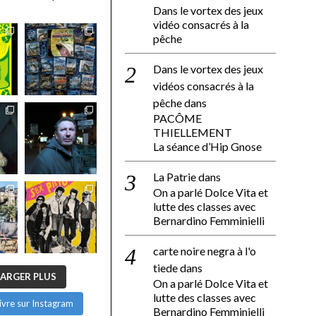
Dans le vortex des jeux
vidéo consacrés à la
pêche
Dans le vortex des jeux
vidéos consacrés à la
pêche
dans
PACÔME
THIELLEMENT
La séance d’Hip Gnose
La Patrie
dans
On a parlé Dolce Vita et
lutte des classes avec
Bernardino Femminielli
carte noire negra à l'o
tiede
dans
ARGER PLUS
On a parlé Dolce Vita et
lutte des classes avec
ivre sur Instagram
Bernardino Femminielli