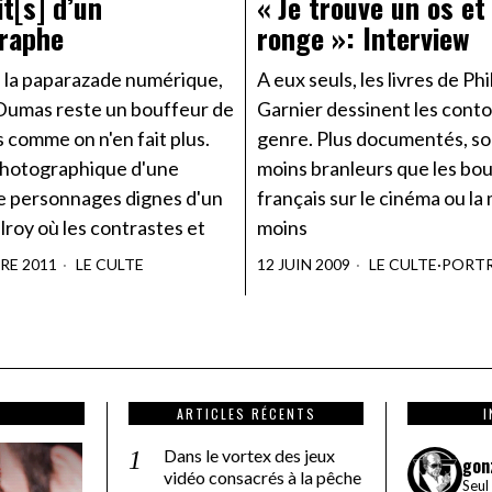
it[s] d’un
« Je trouve un os et 
raphe
ronge »: Interview
e la paparazade numérique,
A eux seuls, les livres de Ph
Dumas reste un bouffeur de
Garnier dessinent les conto
 comme on n'en fait plus.
genre. Plus documentés, sol
photographique d'une
moins branleurs que les bo
de personnages dignes d'un
français sur le cinéma ou la
llroy où les contrastes et
moins
RE 2011
LE CULTE
12 JUIN 2009
LE CULTE
·
PORT
ARTICLES RÉCENTS
Dans le vortex des jeux
gon
vidéo consacrés à la pêche
Seul