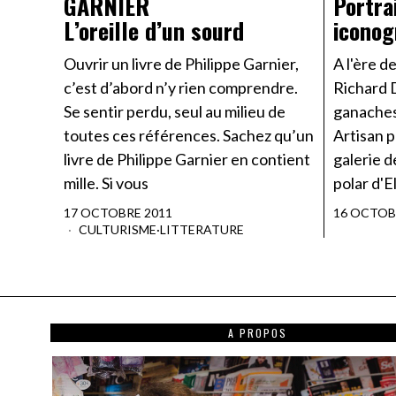
GARNIER
Portra
L’oreille d’un sourd
iconog
Ouvrir un livre de Philippe Garnier,
A l'ère d
c’est d’abord n’y rien comprendre.
Richard 
Se sentir perdu, seul au milieu de
ganaches
toutes ces références. Sachez qu’un
Artisan 
livre de Philippe Garnier en contient
galerie 
mille. Si vous
polar d'E
17 OCTOBRE 2011
16 OCTOB
CULTURISME
·
LITTERATURE
A PROPOS