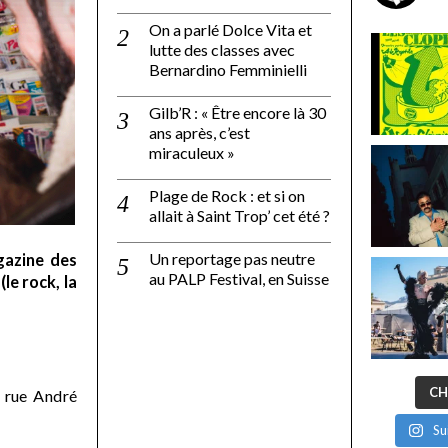
On a parlé Dolce Vita et
lutte des classes avec
Bernardino Femminielli
Gilb’R : « Être encore là 30
ans après, c’est
miraculeux »
Plage de Rock : et si on
allait à Saint Trop’ cet été ?
Un reportage pas neutre
gazine des
au PALP Festival, en Suisse
le rock, la
CH
 rue André
Su